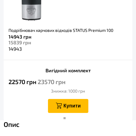
Подрібнювач харчових відходів STATUS Premium 100
14943
грн
15839
грн
14943
Вигідний комплект
22570
грн
23570
грн
Знижка: 1000
грн
Купити
+
=
Опис