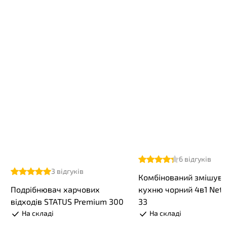
6
відгуків
3
відгуків
Комбінований змішува
Подрібнювач харчових
кухню чорний 4в1 Net
відходів STATUS Premium 300
33
На складі
На складі