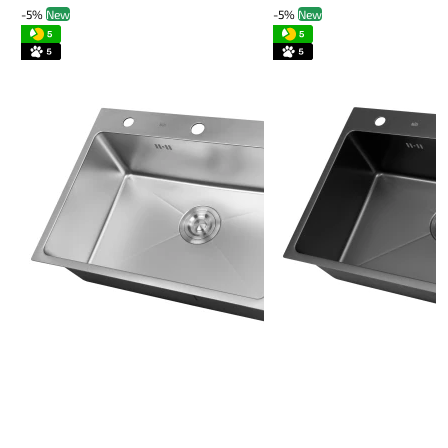
-5%
New
-5%
New