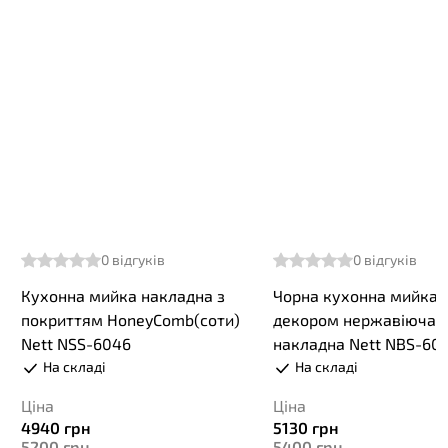
0
відгуків
0
відгуків
Кухонна мийка накладна з
Чорна кухонна мийка 
покриттям HoneyComb(соти)
декором нержавіюча
Nett NSS-6046
накладна Nett NBS-60
На складі
На складі
Ціна
Ціна
4940
грн
5130
грн
5200
грн
5400
грн