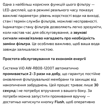
Одна з найбільш корисних функцій цього фільтру —
LED-дисплей, що в режимі реального часу показує
важливі параметри: рівень жорсткості води на виході,
стан і термін служби фільтрів, можливі несправності.
Індикатори стану фільтрів дозволяють легко зрозуміти,
коли настав час для обслуговування, а
звукові
сигнали ненав’язливо нагадають про необхідність
заміни фільтра
. Це особливо важливо, щоб ваша вода
завжди залишалася чистою.
Простота обслуговування та економія енергії
Система ViO AW-RB08-1200T автоматично
промивається 2–3 рази на добу,
що гарантує постійне
оновлення фільтрувальної мембрани та захищає від
накопичення забруднень. Цей процес триває лише
30
секунд
і не потребує втручання з вашого боку. За
потреби можна запустити промивання вручну —
достатньо натиснути кнопку
Flush
, щоб оперативно