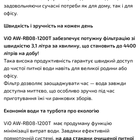
задовольняючи сучасні потреби як для дому, так і для
офісу.
Швидкість і зручність на кожен день
ViO AW-RB08-1200T забезпечує потужну фільтрацію зі
швидкістю 3,1 літра за хвилину, що становить до 4400
літрів на добу!
Така висока продуктивність гарантує швидкий доступ
до чистої питної води навіть для великої родини або
офісу.
Фільтр дозволяє заощаджувати час — вода завжди
доступна миттєво, що особливо зручно під час
приготування їжі чи ранкових зборів.
Економія води та турбота про екологію
ViO AW-RB08-1200T має продуману функцію
мінімізації витрат води. Завдяки ефективній
прямоточній системі,
на два стакани очищеної питної