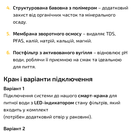
Структурована бавовна з полімером
– додатковий
захист від органічних часток та мінерального
осаду.
Мембрана зворотного осмосу
– видаляє TDS,
PFAS, калій, натрій, кальцій, магній.
Постфільтр з активованого вугілля
– відновлює pH
води, роблячи її приємною на смак та ідеальною
для пиття.
Кран і варіанти підключення
Варіант 1
Підключення системи до нашого
смарт-крана
для
питної води з
LED-індикатором
стану фільтрів, який
входить у комплект
(потрібен додатковий отвір у раковині).
Варіант 2