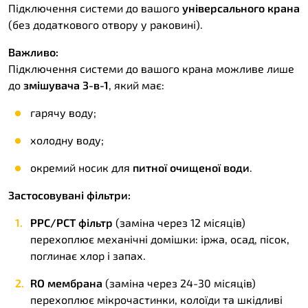
Підключення системи до вашого
універсального крана
(без додаткового отвору у раковині).
Важливо:
Підключення системи до вашого крана можливе лише
до
змішувача 3-в-1
, який має:
гарячу воду;
холодну воду;
окремий носик для
питної очищеної води
.
Застосовувані фільтри:
РРС/РСТ фільтр
(заміна через 12 місяців)
перехоплює механічні домішки: іржа, осад, пісок,
поглинає хлор і запах.
RO мембрана
(заміна через 24-30 місяців)
перехоплює мікрочастинки, колоїди та шкідливі