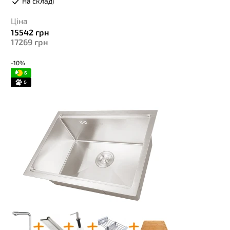
На складі
Ціна
15542
грн
17269
грн
-10%