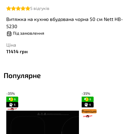
5
відгуків
Витяжка на кухню вбудована чорна 50 см Nett HB-
5230
Під замовлення
Ціна
11414
грн
Популярне
-35%
-35%
Premium