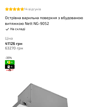
14
відгуків
Острівна варильна поверхня з вбудованою
витяжкою Nett NG-9052
На складі
Ціна
41126
грн
63270
грн
-35%