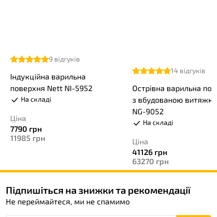
9
відгуків
14
відгуків
Індукційна варильна
поверхня Nett NI-5952
Острівна варильна по
На складі
з вбудованою витяжко
NG-9052
Ціна
На складі
7790
грн
11985
грн
Ціна
41126
грн
63270
грн
Підпишіться на знижки та рекомендації
Не переймайтеся, ми не спамимо