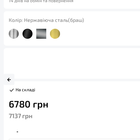
14 днів на обмін та повернення
Колір:
Нержавіюча сталь(браш)
На складі
6780
грн
7137
грн
-