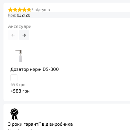
5
відгуків
Код:
032120
Аксесуари
Дозатор нерж DS-300
648
грн
+
583
грн
3 роки гарантії від виробника