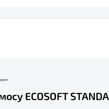
тором
смосу ECOSOFT STANDA