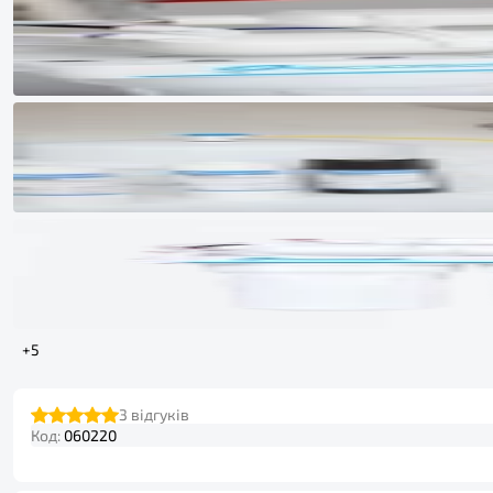
+5
3
відгуків
Код:
060220