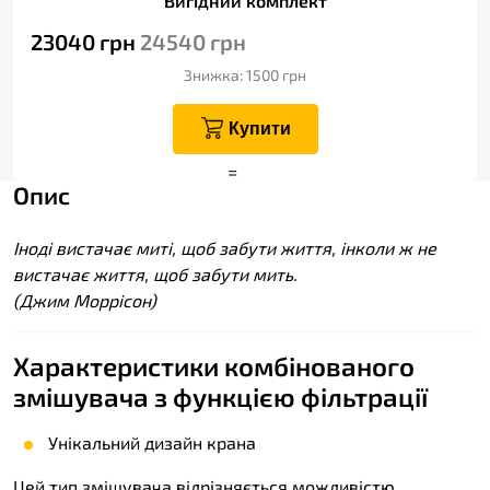
Вигідний комплект
23040
грн
24540
грн
Знижка: 1500
грн
Купити
+
=
Опис
Іноді вистачає миті, щоб забути життя, інколи ж не
вистачає життя, щоб забути мить.
(Джим Моррісон)
Характеристики комбінованого
змішувача з функцією фільтрації
Унікальний дизайн крана
Цей тип змішувача відрізняється можливістю