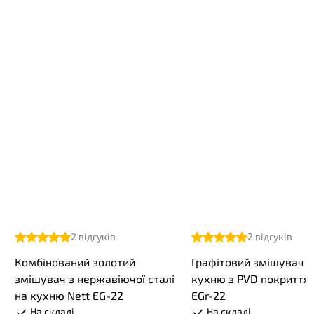
2
відгуків
2
відгуків
Комбінований золотий
Графітовий змішувач н
змішувач з нержавіючої сталі
кухню з PVD покриття
на кухню Nett EG-22
EGr-22
На складі
На складі