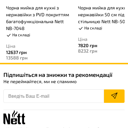
Чорна мийка для кухні з
Чорна мийка для кухні
нержавійки з PVD покриттям
нержавійки 50 см під
багатофункціональна Nett
стільницю Nett NВ-50
NB-7048
На складі
На складі
Ціна
7820
грн
Ціна
8232
грн
12637
грн
13588
грн
Підпишіться на знижки та рекомендації
Не переймайтеся, ми не спамимо