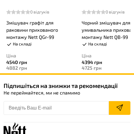
0
відгуків
0
відгуків
Змішувач графіт для
Чорний змішувач для
раковини прихованого
умивальника прихова
монтажу Nett QGr-99
монтажу Nett QB-99
На складі
На складі
Ціна
Ціна
4540
грн
4394
грн
4882
грн
4725
грн
Підпишіться на знижки та рекомендації
Не переймайтеся, ми не спамимо