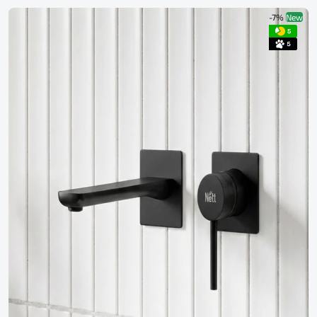
-7%
New