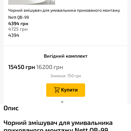
Чорний змішувач для умивальника прихованого монтажу
Nett QB-99
4394
грн
4725
грн
4394
Вигідний комплект
15450
грн
16200
грн
Знижка: 750
грн
Купити
+
=
Опис
Чорний змішувач для умивальника
прихованого монтажу Nett QB-99