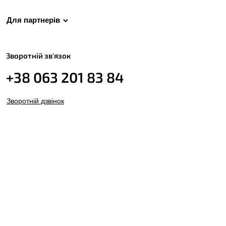
Для партнерів
Зворотній зв'язок
+38 063 201 83 84
Зворотній дзвінок
nett.com.ua@gmail.com
Пн-Пт с 9 до 18
Сб с 11 до 15
Нд вихідний
© Nett 2026. Усі права захищено