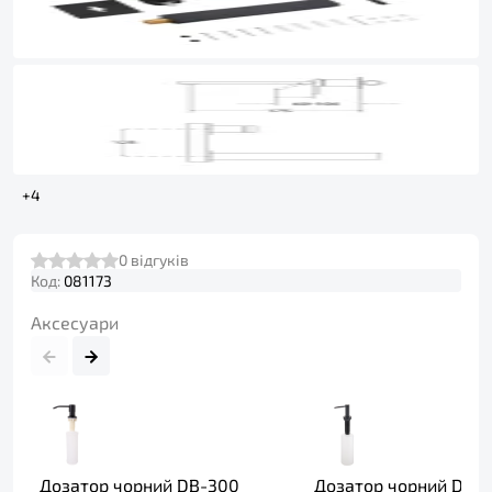
+4
0
відгуків
Код:
081173
Аксесуари
Дозатор чорний DB-300
Дозатор чорний DFB