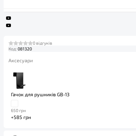
0
відгуків
Код:
081320
Аксесуари
Гачок для рушників GB-13
650
грн
+
585
грн