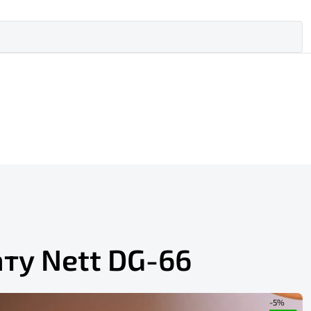
ату Nett DG-66
-5%