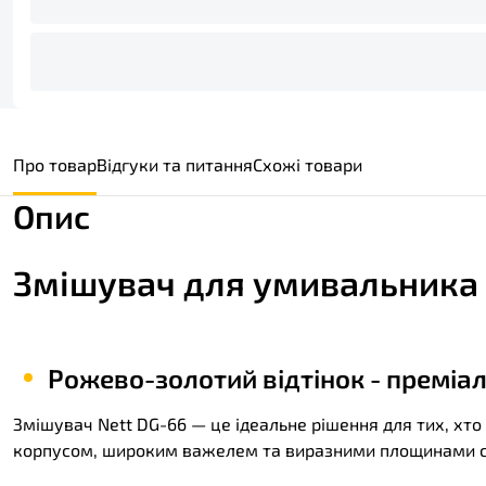
Про товар
Відгуки та питання
Схожі товари
Опис
Змішувач для умивальника 
Рожево-золотий відтінок - преміал
Змішувач Nett DG-66 — це ідеальне рішення для тих, хто
корпусом, широким важелем та виразними площинами ств