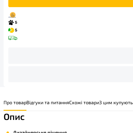
Про товар
Відгуки та питання
Схожі товари
З цим купують
Опис
Дизайнерське рішення