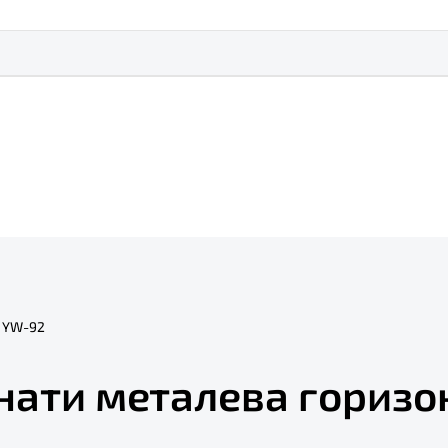
t YW-92
нати металева горизо