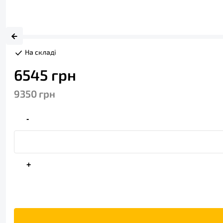
На складі
6545
грн
9350
грн
-
+