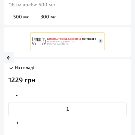
Об'єм колби:
500 мл
500 мл
300 мл
На складі
1229
грн
-
+