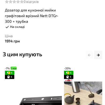
0
відгуків
Дозатор для кухонної мийки
графітовий врізний Nett DTGr-
300 + трубка
На складі
Ціна
1914
грн
З цим купують
-7%
1 мм
-35%