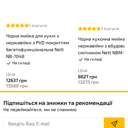
5
відгуків
3
відгуків
Чорна мийка для кухні з
Чорна кухонна мийка 
нержавійки з PVD покриттям
нержавійки з вбудова
багатофункціональна Nett
смітником Nett NBM-7
NB-7048
На складі
На складі
Ціна
Ціна
8627
грн
12637
грн
13273
грн
13588
грн
Підпишіться на знижки та рекомендації
Не переймайтеся, ми не спамимо