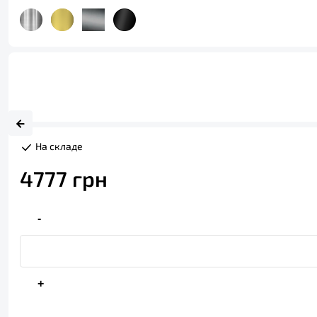
На складе
4777
грн
-
+