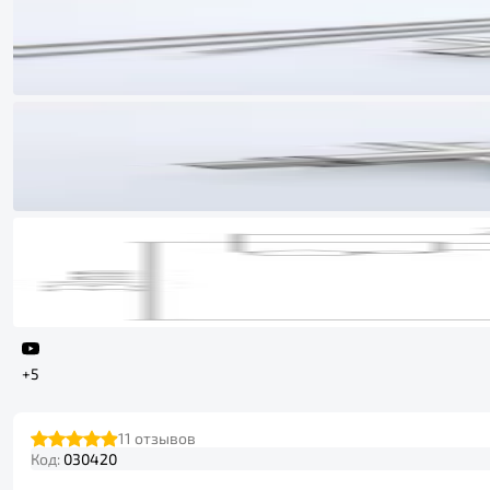
+5
11
отзывов
Код:
030420