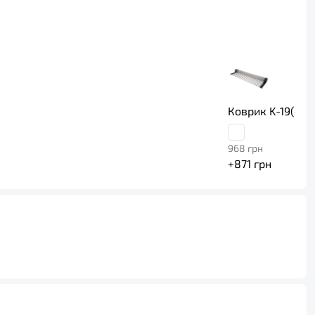
Коврик K-19(47)
968
грн
+
871
грн