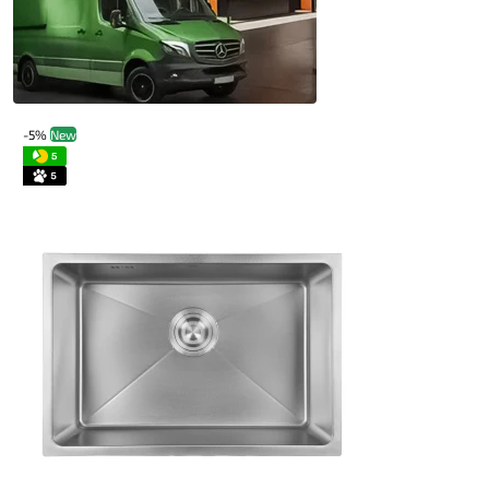
-5%
New