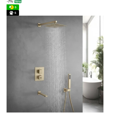
-7%
New