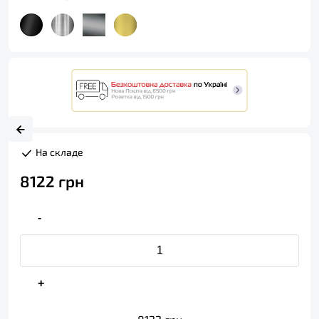
На складе
8122
грн
-
+