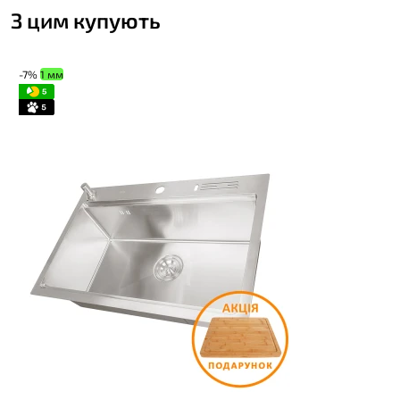
З цим купують
-7%
1 мм