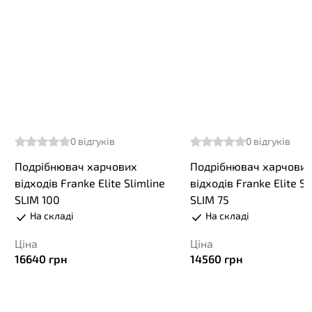
0
відгуків
0
відгуків
Подрібнювач харчових
Подрібнювач харчови
відходів Franke Elite Slimline
відходів Franke Elite Sl
SLIM 100
SLIM 75
На складі
На складі
Ціна
Ціна
16640
грн
14560
грн