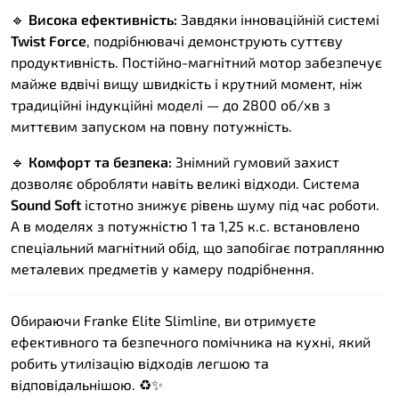
🔹
Висока ефективність:
Завдяки інноваційній системі
Twist Force
, подрібнювачі демонструють суттєву
продуктивність. Постійно-магнітний мотор забезпечує
майже вдвічі вищу швидкість і крутний момент, ніж
традиційні індукційні моделі — до 2800 об/хв з
миттєвим запуском на повну потужність.
🔹
Комфорт та безпека:
Знімний гумовий захист
дозволяє обробляти навіть великі відходи. Система
Sound Soft
істотно знижує рівень шуму під час роботи.
А в моделях з потужністю 1 та 1,25 к.с. встановлено
спеціальний магнітний обід, що запобігає потраплянню
металевих предметів у камеру подрібнення.
Обираючи Franke Elite Slimline, ви отримуєте
ефективного та безпечного помічника на кухні, який
робить утилізацію відходів легшою та
відповідальнішою. ♻️✨