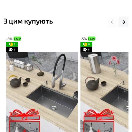
З цим купують
-5%
1 мм
-5%
1 мм