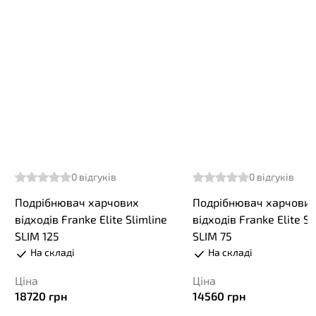
0
відгуків
0
відгуків
Подрібнювач харчових
Подрібнювач харчови
відходів Franke Elite Slimline
відходів Franke Elite Sl
SLIM 125
SLIM 75
На складі
На складі
Ціна
Ціна
18720
грн
14560
грн