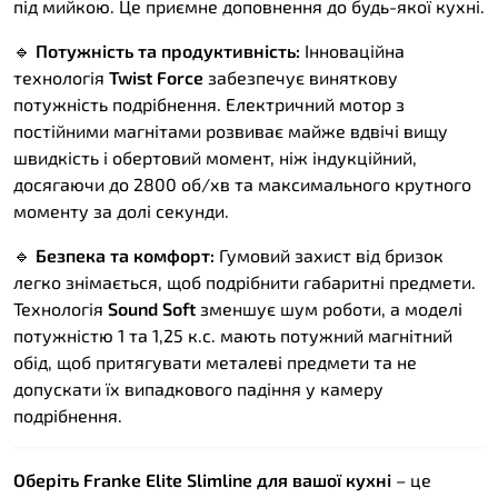
під мийкою. Це приємне доповнення до будь-якої кухні.
🔹
Потужність та продуктивність:
Інноваційна
технологія
Twist Force
забезпечує виняткову
потужність подрібнення. Електричний мотор з
постійними магнітами розвиває майже вдвічі вищу
швидкість і обертовий момент, ніж індукційний,
досягаючи до 2800 об/хв та максимального крутного
моменту за долі секунди.
🔹
Безпека та комфорт:
Гумовий захист від бризок
легко знімається, щоб подрібнити габаритні предмети.
Технологія
Sound Soft
зменшує шум роботи, а моделі
потужністю 1 та 1,25 к.с. мають потужний магнітний
обід, щоб притягувати металеві предмети та не
допускати їх випадкового падіння у камеру
подрібнення.
Оберіть Franke Elite Slimline для вашої кухні
– це