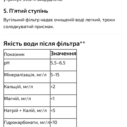
5. П'ятий ступінь
Вугільний фільтр надає очищеній воді легкий, трохи
солодкуватий присмак.
Якість води після фільтра**
Значення
Показник
pH
5,5–6,5
Мінералізація, мг/л
5–15
Кальцій, мг/л
<2
Магній, мг/л
<1
Натрій + Калій, мг/л
<5
Гідрокарбонати, мг/л
<10