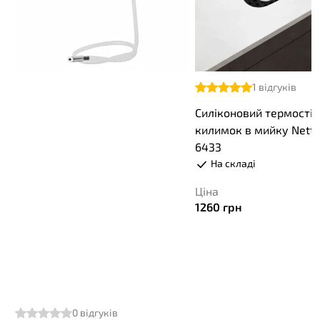
1
відгуків
Силіконовий термості
килимок в мийку Nett 
6433
На складі
Ціна
1260
грн
0
відгуків