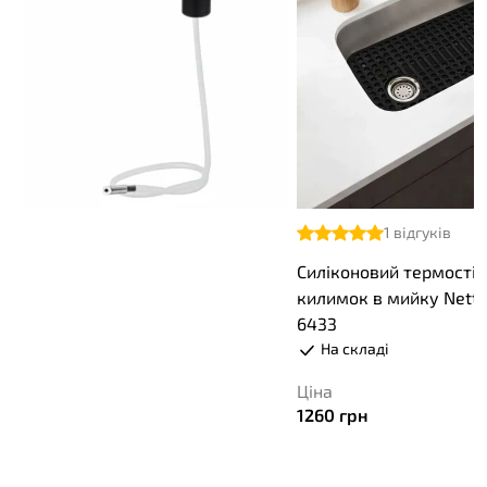
1
відгуків
Силіконовий термості
килимок в мийку Nett 
6433
На складі
Ціна
1260
грн