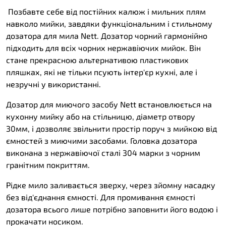
Позбавте себе від постійних калюж і мильних плям
навколо мийки, завдяки функціональним і стильному
дозатора для мила Nett. Дозатор чорний гармонійно
підходить для всіх чорних нержавіючих мийок. Він
стане прекрасною альтернативою пластикових
пляшках, які не тільки псують інтер'єр кухні, але і
незручні у використанні.
Дозатор для миючого засобу Nett встановлюється на
кухонну мийку або на стільницю, діаметр отвору
30мм, і дозволяє звільнити простір поруч з мийкою від
ємностей з миючими засобами. Головка дозатора
виконана з нержавіючої сталі 304 марки з чорним
гранітним покриттям.
Рідке мило заливається зверху, через зйомну насадку
без від'єднання ємності. Для промивання ємності
дозатора всього лише потрібно заповнити його водою і
прокачати носиком.