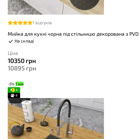
1
відгуків
Мийка для кухні чорна під стільницю декорована з PV
На складі
Ціна
10350
грн
10895
грн
-5%
1 мм