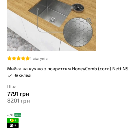
1
відгуків
Мийка на кухню з покриттям HoneyComb (соти) Nett N
На складі
Ціна
7791
грн
8201
грн
-5%
New