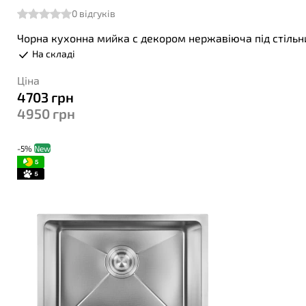
0
відгуків
Чорна кухонна мийка с декором нержавіюча під стільн
На складі
Ціна
4703
грн
4950
грн
-5%
New