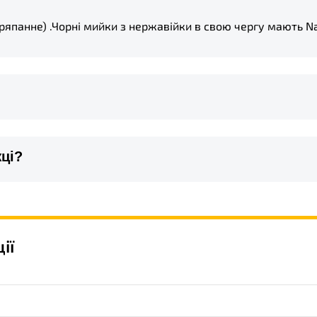
ряпанне) .Чорні мийки з нержавійки в свою чергу мають Na
жці?
ії