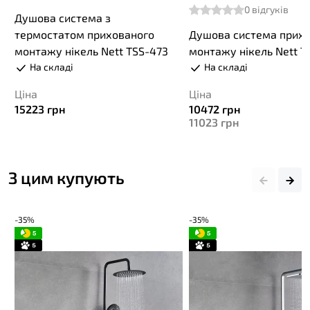
0
відгуків
Душова система з
термостатом прихованого
Душова система прих
монтажу нікель Nett TSS-473
монтажу нікель Nett T
На складі
На складі
Ціна
Ціна
15223
грн
10472
грн
11023
грн
З цим купують
-35%
-35%