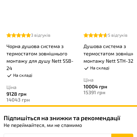
3
відгуків
5
відгуків
Чорна душова система з
Душова система з
термостатом зовнішнього
термостатом зовнішнь
монтажу для душу Nett SSB-
монтажу Nett STH-32
24
На складі
На складі
Ціна
10004
грн
Ціна
15391
грн
9128
грн
14043
грн
Підпишіться на знижки та рекомендації
Не переймайтеся, ми не спамимо