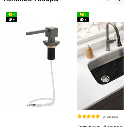
1
отзывов
Силиконовый термост