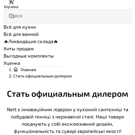
0
Корзина
Всё для кухни
Всё для ванной
🔥Ликвидация склада🔥
Хиты продаж
Выгодные комплекты
Уценка
Главная
Стать официальным дилером
Стать официальным дилером
Nett є інноваційним лідером у кухонній сантехніці та
побудовій техніці з нержавічої сталі. Наші товари
поєднують у собі ексклюзивний дизайн,
функціональність та суворі європейські якості!