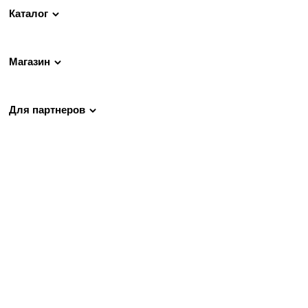
Каталог
Магазин
Для партнеров
Обратная связь
+38 063 201 83 84
Обратный звонок
nett.com.ua@gmail.com
Пн-Пт с 9 до 18
Сб с 11 до 15
Вс выходной